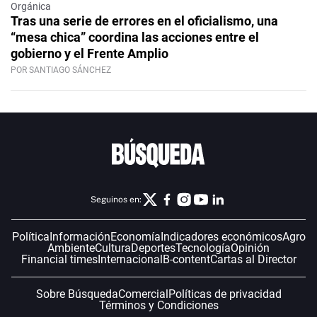
Orgánica
Tras una serie de errores en el oficialismo, una
“mesa chica” coordina las acciones entre el
gobierno y el Frente Amplio
POR SANTIAGO SÁNCHEZ
Seguinos en:
Política
Información
Economía
Indicadores económicos
Agro
Ambiente
Cultura
Deportes
Tecnología
Opinión
Financial times
Internacional
B-content
Cartas al Director
Sobre Búsqueda
Comercial
Políticas de privacidad
Términos y Condiciones