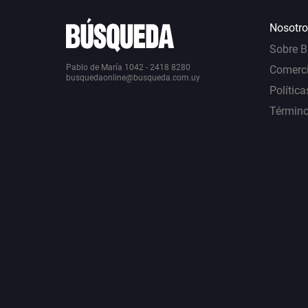
Nosotro
Sobre 
Pablo de María 1042 - 2418 8280
Comerci
busquedaonline@busqueda.com.uy
Política
Término