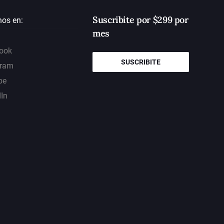
Suscribite por $299 por
nos en:
mes
ook
SUSCRIBITE
gram
be
dIn