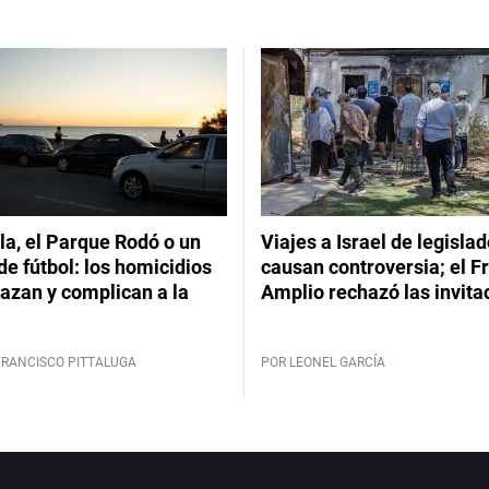
a, el Parque Rodó o un
Viajes a Israel de legisla
de fútbol: los homicidios
causan controversia; el F
azan y complican a la
Amplio rechazó las invita
FRANCISCO PITTALUGA
POR LEONEL GARCÍA