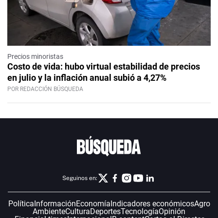
Precios minoristas
Costo de vida: hubo virtual estabilidad de precios
en julio y la inflación anual subió a 4,27%
POR REDACCIÓN BÚSQUEDA
Seguinos en:
Política
Información
Economía
Indicadores económicos
Agro
Ambiente
Cultura
Deportes
Tecnología
Opinión