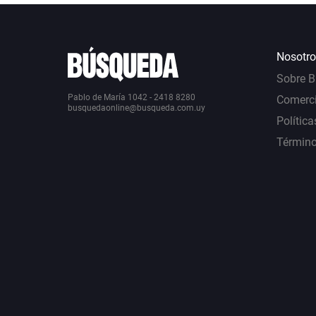
Nosotro
Sobre 
Pablo de María 1042 - 2418 8280
Comerci
busquedaonline@busqueda.com.uy
Política
Término