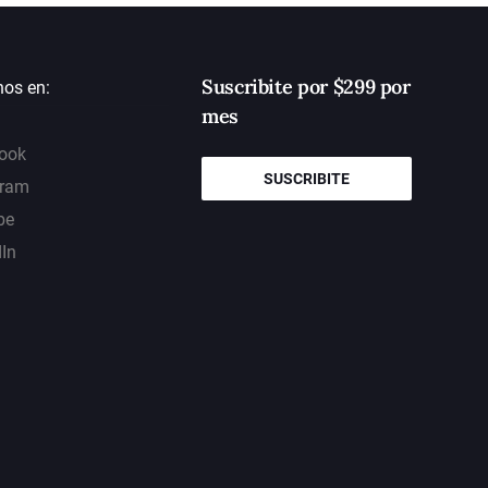
Suscribite por $299 por
nos en:
mes
ook
SUSCRIBITE
gram
be
dIn