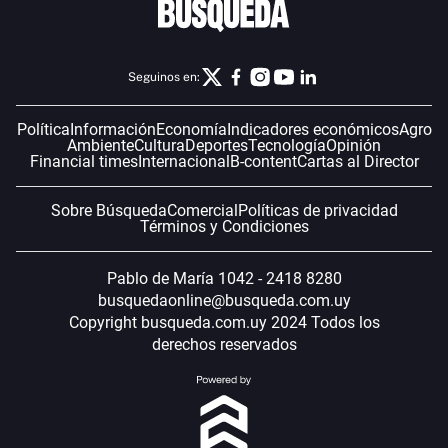
Seguinos en:
Política
Información
Economía
Indicadores económicos
Agro
Ambiente
Cultura
Deportes
Tecnología
Opinión
Financial times
Internacional
B-content
Cartas al Director
Sobre Búsqueda
Comercial
Políticas de privacidad
Términos y Condiciones
Pablo de María 1042 - 2418 8280
busquedaonline@busqueda.com.uy
Copyright busqueda.com.uy 2024 Todos los
derechos reservados