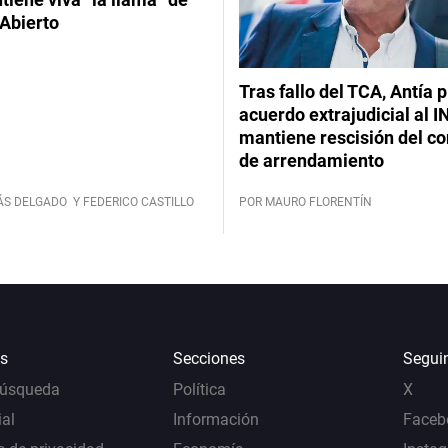
Abierto
Tras fallo del TCA, Antía 
acuerdo extrajudicial al I
mantiene rescisión del co
de arrendamiento
ÁS DELGADO
Y FEDERICO CASTILLO
POR MAURO FLORENTÍN
s
Secciones
Segui
Búsqueda
Política
X
al
Información
Faceb