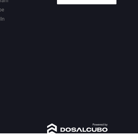
gram
be
dIn