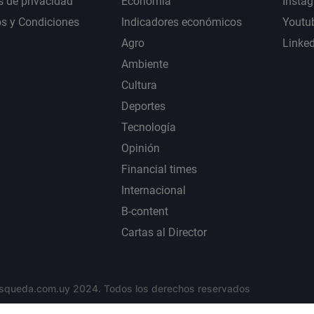
s de privacidad
Economía
Insta
s y Condiciones
Indicadores económicos
Youtu
Agro
Linke
Ambiente
Cultura
Deportes
Tecnología
Opinión
Financial times
Internacional
B-content
Cartas al Director
squeda.com.uy 2024. Todos los derechos reservados