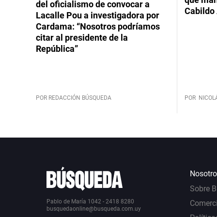
del oficialismo de convocar a
Cabildo 
Lacalle Pou a investigadora por
Cardama: “Nosotros podríamos
citar al presidente de la
República”
POR REDACCIÓN BÚSQUEDA
POR
NICOL
Nosotro
Sobre 
Pablo de María 1042 - 2418 8280
Comerci
busquedaonline@busqueda.com.uy