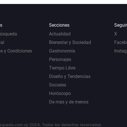
s
Secciones
Segui
Búsqueda
Actualidad
X
al
Bienestar y Sociedad
Faceb
s y Condiciones
Gastronomía
Insta
Personajes
Tiempo Libre
Diseño y Tendencias
Sociales
Horóscopo
De más y de menos
squeda.com.uy 2024. Todos los derechos reservados