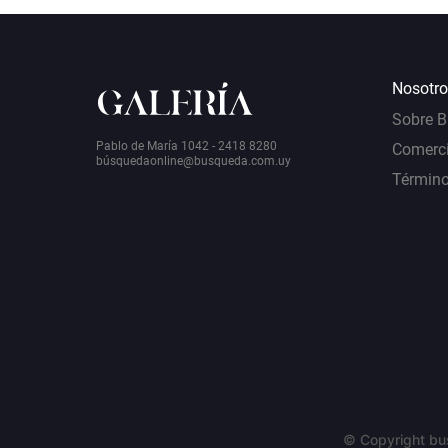
Nosotro
Sobre 
Pablo de María 1042 - 2418 8280
Comerci
bú
squedaonline@busqueda.com.uy
Término
© Copyright bu