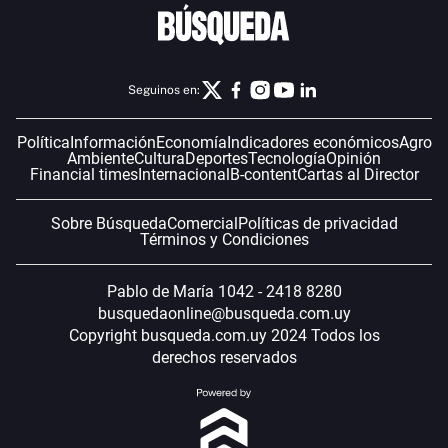
Seguinos en:
Política
Información
Economía
Indicadores económicos
Agro
Ambiente
Cultura
Deportes
Tecnología
Opinión
Financial times
Internacional
B-content
Cartas al Director
Sobre Búsqueda
Comercial
Políticas de privacidad
Términos y Condiciones
Pablo de María 1042 - 2418 8280
busquedaonline@busqueda.com.uy
Copyright busqueda.com.uy 2024 Todos los
derechos reservados