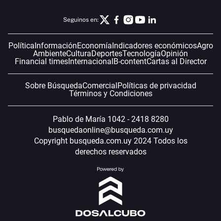
Seguinos en:
Política
Información
Economía
Indicadores económicos
Agro
Ambiente
Cultura
Deportes
Tecnología
Opinión
Financial times
Internacional
B-content
Cartas al Director
Sobre Búsqueda
Comercial
Políticas de privacidad
Términos y Condiciones
Pablo de María 1042 - 2418 8280
busquedaonline@busqueda.com.uy
Copyright busqueda.com.uy 2024 Todos los
derechos reservados