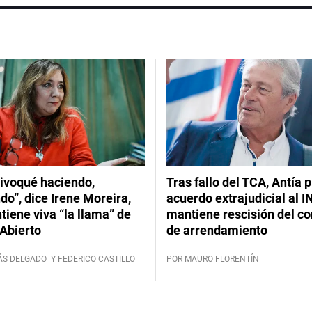
ivoqué haciendo,
Tras fallo del TCA, Antía 
do”, dice Irene Moreira,
acuerdo extrajudicial al I
iene viva “la llama” de
mantiene rescisión del co
Abierto
de arrendamiento
ÁS DELGADO
Y FEDERICO CASTILLO
POR MAURO FLORENTÍN