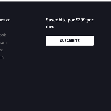
Suscribite por $299 por
nos en:
mes
ook
SUSCRIBITE
gram
be
dIn