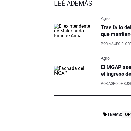
LEÉ ADEMÁS
Agro
Tras fallo de
que mantiene
POR
MAURO FLOR
Agro
El MGAP aseg
el ingreso d
POR
AGRO DE BÚ
TEMAS:
OP