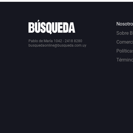
Nosotro
Sobre 
Pablo de María 1042 - 2418 8280
Comerci
busquedaonline@busqueda.com.uy
Política
Término