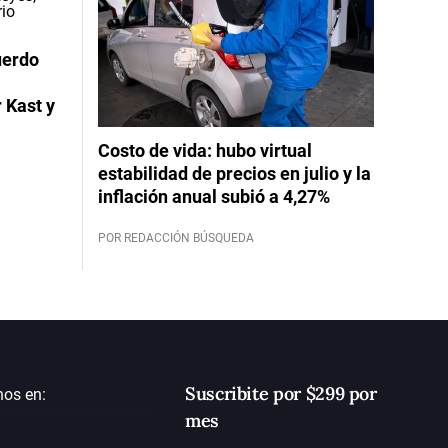
uerdo
 Kast y
Costo de vida: hubo virtual
estabilidad de precios en julio y la
inflación anual subió a 4,27%
POR REDACCIÓN BÚSQUEDA
Suscribite por $299 por
nos en:
mes