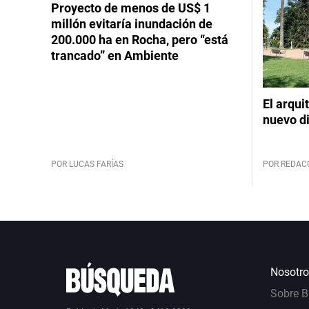
Proyecto de menos de US$ 1
millón evitaría inundación de
200.000 ha en Rocha, pero “está
trancado” en Ambiente
El arqui
nuevo d
POR LUCAS FARÍAS
POR REDAC
Nosotro
Sobre 