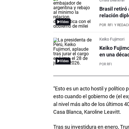
Brasil retir
relación dip
Video
POR
RFI
Y REDAC
Keiko Fujimori
Keiko Fujimo
en una déca
Video
POR
RFI
“Esto es un acto hostil y políti
esto cuando el gobierno de (el e
al nivel más alto de los últimos 4
Casa Blanca, Karoline Leavitt.
Tras su investidura en enero, Tr