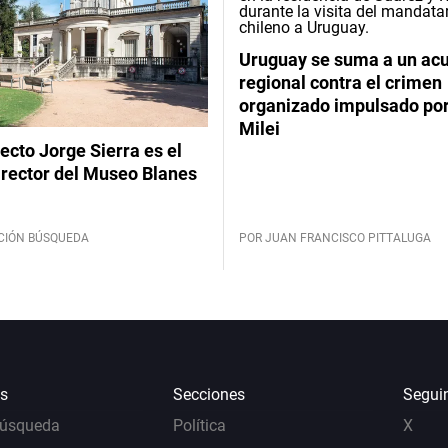
Uruguay se suma a un ac
regional contra el crimen
organizado impulsado por
Milei
tecto Jorge Sierra es el
irector del Museo Blanes
CIÓN BÚSQUEDA
POR JUAN FRANCISCO PITTALUGA
s
Secciones
Segui
Búsqueda
Política
X