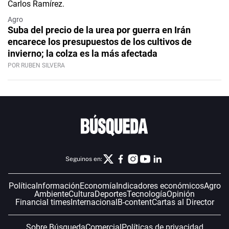
Agro
Suba del precio de la urea por guerra en Irán
encarece los presupuestos de los cultivos de
invierno; la colza es la más afectada
POR RUBEN SILVERA
Seguinos en:
Política
Información
Economía
Indicadores económicos
Agro
Ambiente
Cultura
Deportes
Tecnología
Opinión
Financial times
Internacional
B-content
Cartas al Director
Sobre Búsqueda
Comercial
Políticas de privacidad