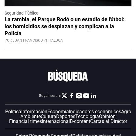
Seguridad Pública
La rambla, el Parque Rodó o un estadio de fútbol:
los homicidios se desplazan y complican a la
Policía
POR JUAN FRANCISCO PITTALUGA
Seguinos en:
Política
Información
Economía
Indicadores económicos
Agro
Ambiente
Cultura
Deportes
Tecnología
Opinión
Financial times
Internacional
B-content
Cartas al Director