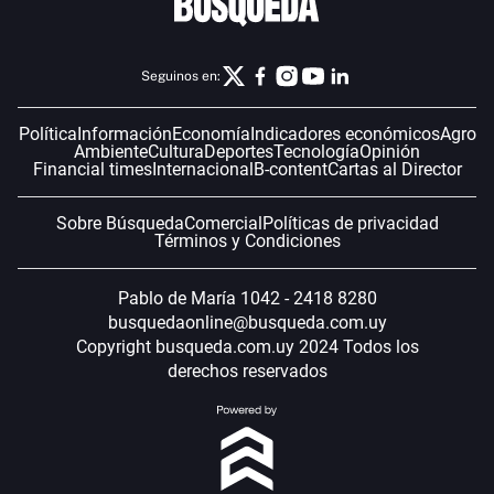
Seguinos en:
Política
Información
Economía
Indicadores económicos
Agro
Ambiente
Cultura
Deportes
Tecnología
Opinión
Financial times
Internacional
B-content
Cartas al Director
Sobre Búsqueda
Comercial
Políticas de privacidad
Términos y Condiciones
Pablo de María 1042 - 2418 8280
busquedaonline@busqueda.com.uy
Copyright busqueda.com.uy 2024 Todos los
derechos reservados