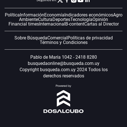
Política
Información
Economía
Indicadores económicos
Agro
Ambiente
Cultura
Deportes
Tecnología
Opinión
Financial times
Internacional
B-content
Cartas al Director
Sobre Búsqueda
Comercial
Políticas de privacidad
Términos y Condiciones
Pablo de María 1042 - 2418 8280
busquedaonline@busqueda.com.uy
Copyright busqueda.com.uy 2024 Todos los
derechos reservados