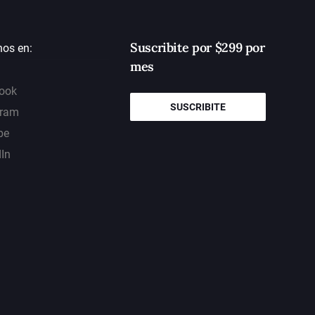
Suscribite por $299 por
nos en:
mes
ook
SUSCRIBITE
gram
be
dIn