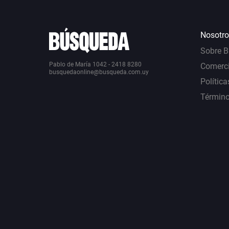
Nosotro
Sobre 
Pablo de María 1042 - 2418 8280
Comerci
busquedaonline@busqueda.com.uy
Política
Término