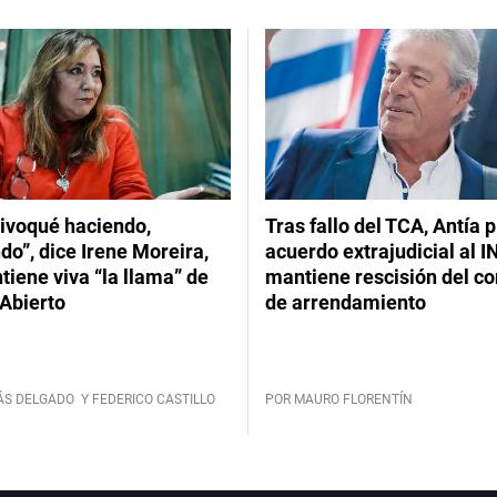
ivoqué haciendo,
Tras fallo del TCA, Antía 
do”, dice Irene Moreira,
acuerdo extrajudicial al I
iene viva “la llama” de
mantiene rescisión del co
Abierto
de arrendamiento
ÁS DELGADO
Y FEDERICO CASTILLO
POR MAURO FLORENTÍN