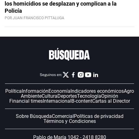
los homicidios se desplazan y complican a la
Policía
POR JUAN FRANCISCO PITTALUGA
Seguinos en:
Política
Información
Economía
Indicadores económicos
Agro
Ambiente
Cultura
Deportes
Tecnología
Opinión
Financial times
Internacional
B-content
Cartas al Director
Sobre Búsqueda
Comercial
Políticas de privacidad
Términos y Condiciones
Pablo de María 1042 - 2418 8280