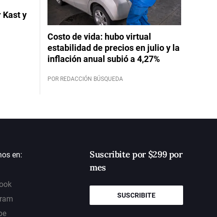
 Kast y
Costo de vida: hubo virtual
estabilidad de precios en julio y la
inflación anual subió a 4,27%
POR REDACCIÓN BÚSQUEDA
Suscribite por $299 por
nos en:
mes
ook
SUSCRIBITE
gram
be