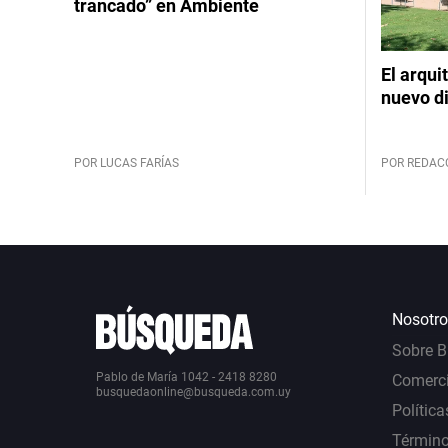
trancado” en Ambiente
El arqui
nuevo d
POR LUCAS FARÍAS
POR REDAC
Nosotro
Sobre 
Pablo de María 1042 - 2418 8280
Comerci
busquedaonline@busqueda.com.uy
Política
Término