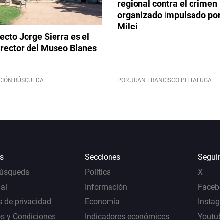
regional contra el crimen
organizado impulsado por
Milei
tecto Jorge Sierra es el
irector del Museo Blanes
CIÓN BÚSQUEDA
POR JUAN FRANCISCO PITTALUGA
s
Secciones
Segui
Búsqueda
Política
X
al
Información
Faceb
s de privacidad
Economía
Insta
s y Condiciones
Indicadores económicos
Youtu