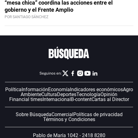
“mesa chica” coordina las acciones entre el
gobierno y el Frente Amplio
POR SANTIAGO SÁNCHEZ
Seguinos en:
Política
Información
Economía
Indicadores económicos
Agro
Ambiente
Cultura
Deportes
Tecnología
Opinión
Financial times
Internacional
B-content
Cartas al Director
Sobre Búsqueda
Comercial
Políticas de privacidad
Términos y Condiciones
Pablo de María 1042 - 2418 8280