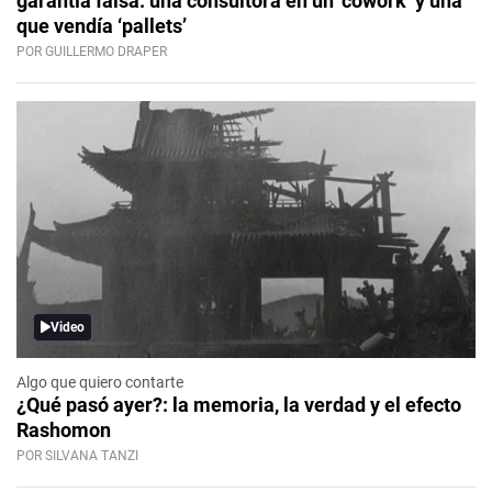
garantía falsa: una consultora en un ‘cowork’ y una
que vendía ‘pallets’
POR GUILLERMO DRAPER
Video
Algo que quiero contarte
¿Qué pasó ayer?: la memoria, la verdad y el efecto
Rashomon
POR SILVANA TANZI