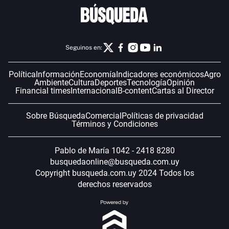
Seguinos en:
Política
Información
Economía
Indicadores económicos
Agro
Ambiente
Cultura
Deportes
Tecnología
Opinión
Financial times
Internacional
B-content
Cartas al Director
Sobre Búsqueda
Comercial
Políticas de privacidad
Términos y Condiciones
Pablo de María 1042 - 2418 8280
busquedaonline@busqueda.com.uy
Copyright busqueda.com.uy 2024 Todos los
derechos reservados