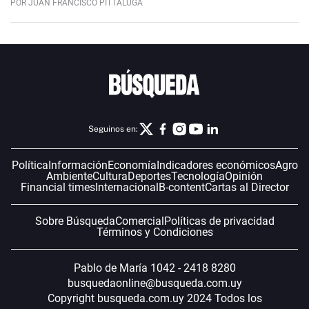
POR JUAN FRANCISCO PITTALUGA
Seguinos en:
Política
Información
Economía
Indicadores económicos
Agro
Ambiente
Cultura
Deportes
Tecnología
Opinión
Financial times
Internacional
B-content
Cartas al Director
Sobre Búsqueda
Comercial
Políticas de privacidad
Términos y Condiciones
Pablo de María 1042 - 2418 8280
busquedaonline@busqueda.com.uy
Copyright busqueda.com.uy 2024 Todos los