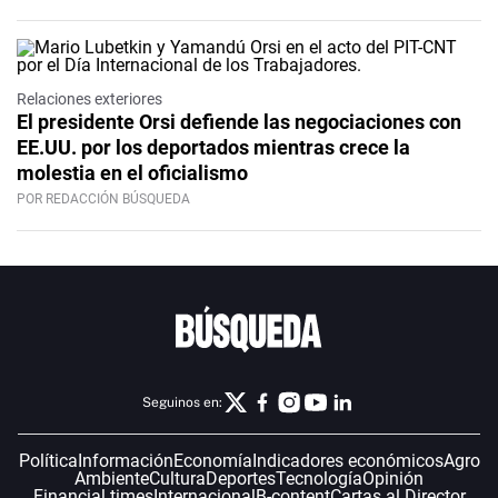
Relaciones exteriores
El presidente Orsi defiende las negociaciones con
EE.UU. por los deportados mientras crece la
molestia en el oficialismo
POR REDACCIÓN BÚSQUEDA
Seguinos en:
Política
Información
Economía
Indicadores económicos
Agro
Ambiente
Cultura
Deportes
Tecnología
Opinión
Financial times
Internacional
B-content
Cartas al Director