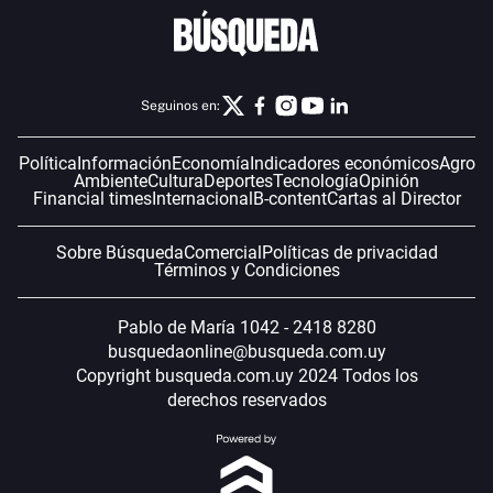
Seguinos en:
Política
Información
Economía
Indicadores económicos
Agro
Ambiente
Cultura
Deportes
Tecnología
Opinión
Financial times
Internacional
B-content
Cartas al Director
Sobre Búsqueda
Comercial
Políticas de privacidad
Términos y Condiciones
Pablo de María 1042 - 2418 8280
busquedaonline@busqueda.com.uy
Copyright busqueda.com.uy 2024 Todos los
derechos reservados