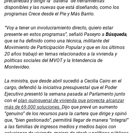
precariedad y dirigir la “batería” de herramientas
disponibles y las nuevas que está diseñando, como los
programas Crece desde el Pie y Más Barrio.
“Voy a tener un involucramiento directo, quiero estar
presente en estos programas”, señaló Paseyro a
Búsqueda
,
que se ha definido como una técnica, militante del
Movimiento de Participación Popular y que en los últimos
20 años trabajó en temas relacionados a la vivienda y
políticas sociales del MVOT y la Intendencia de
Montevideo.
La ministra, que desde abril sucedió a Cecilia Cairo en el
cargo, defendió la iniciativa presupuestal que el Poder
Ejecutivo presentó la semana pasada al Parlamento junto
con el
plan quinquenal de vivienda que proyecta alcanzar
más de 69.000 soluciones.
Dijo que prevé un aumento
”genuino” de los recursos para la cartera que dirige y opinó
que, “bien gestionado”, permitirá llegar de manera “integral”
a las familias de ingresos medios y medios bajos con