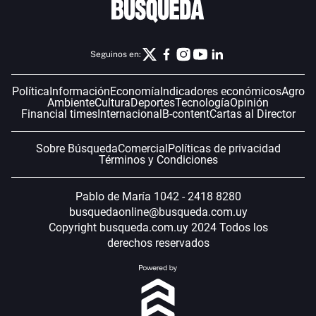
Seguinos en:
Política
Información
Economía
Indicadores económicos
Agro
Ambiente
Cultura
Deportes
Tecnología
Opinión
Financial times
Internacional
B-content
Cartas al Director
Sobre Búsqueda
Comercial
Políticas de privacidad
Términos y Condiciones
Pablo de María 1042 - 2418 8280
busquedaonline@busqueda.com.uy
Copyright busqueda.com.uy 2024 Todos los
derechos reservados