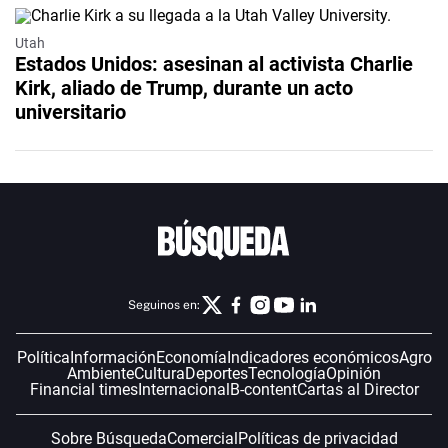
Utah
Estados Unidos: asesinan al activista Charlie
Kirk, aliado de Trump, durante un acto
universitario
Seguinos en:
Política
Información
Economía
Indicadores económicos
Agro
Ambiente
Cultura
Deportes
Tecnología
Opinión
Financial times
Internacional
B-content
Cartas al Director
Sobre Búsqueda
Comercial
Políticas de privacidad