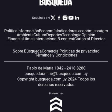
Seguinos en:
Política
Información
Economía
Indicadores económicos
Agro
Ambiente
Cultura
Deportes
Tecnología
Opinión
Financial times
Internacional
B-content
Cartas al Director
Sobre Búsqueda
Comercial
Políticas de privacidad
Términos y Condiciones
Pablo de María 1042 - 2418 8280
busquedaonline@busqueda.com.uy
Copyright busqueda.com.uy 2024 Todos los
derechos reservados