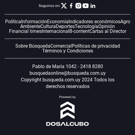
Seguinos en:
Política
Información
Economía
Indicadores económicos
Agro
Ambiente
Cultura
Deportes
Tecnología
Opinión
Financial times
Internacional
B-content
Cartas al Director
Sobre Búsqueda
Comercial
Políticas de privacidad
Términos y Condiciones
Pablo de María 1042 - 2418 8280
busquedaonline@busqueda.com.uy
Copyright busqueda.com.uy 2024 Todos los
derechos reservados