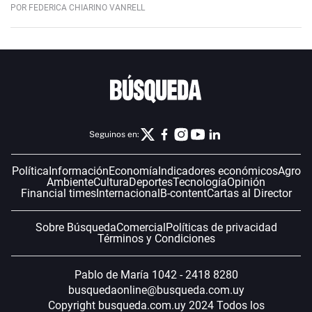
POR FEDERICA CHIARINO VANRELL
Seguinos en:
Política
Información
Economía
Indicadores económicos
Agro
Ambiente
Cultura
Deportes
Tecnología
Opinión
Financial times
Internacional
B-content
Cartas al Director
Sobre Búsqueda
Comercial
Políticas de privacidad
Términos y Condiciones
Pablo de María 1042 - 2418 8280
busquedaonline@busqueda.com.uy
Copyright busqueda.com.uy 2024 Todos los