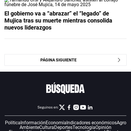
El gobierno va a “abrazar” el “legado” de
Mujica tras su muerte mientras consolida
nuevos liderazgos
PÁGINA SIGUIENTE
Seguinos en:
Política
Información
Economía
Indicadores económicos
Agro
Ambiente
Cultura
Deportes
Tecnología
Opinión