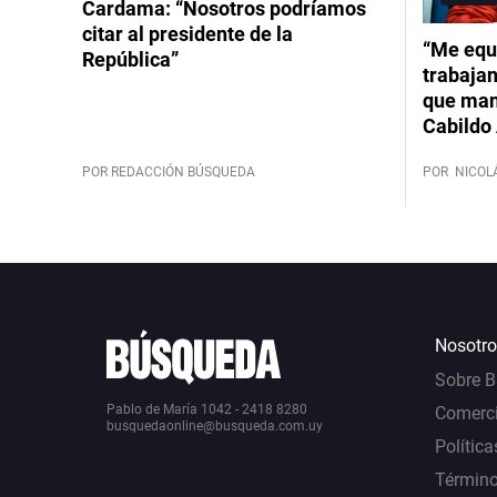
Cardama: “Nosotros podríamos
citar al presidente de la
“Me equ
República”
trabajan
que mant
Cabildo 
POR REDACCIÓN BÚSQUEDA
POR
NICOL
Nosotro
Sobre 
Pablo de María 1042 - 2418 8280
Comerci
busquedaonline@busqueda.com.uy
Política
Término