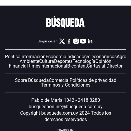
Seguinos en:
Política
Información
Economía
Indicadores económicos
Agro
Ambiente
Cultura
Deportes
Tecnología
Opinión
Financial times
Internacional
B-content
Cartas al Director
Sobre Búsqueda
Comercial
Políticas de privacidad
Términos y Condiciones
Pablo de María 1042 - 2418 8280
busquedaonline@busqueda.com.uy
Copyright busqueda.com.uy 2024 Todos los
derechos reservados