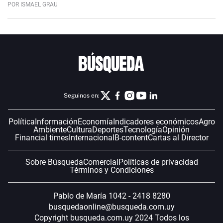
POR ISMAEL GRAU
Seguinos en:
Política
Información
Economía
Indicadores económicos
Agro
Ambiente
Cultura
Deportes
Tecnología
Opinión
Financial times
Internacional
B-content
Cartas al Director
Sobre Búsqueda
Comercial
Políticas de privacidad
Términos y Condiciones
Pablo de María 1042 - 2418 8280
busquedaonline@busqueda.com.uy
Copyright busqueda.com.uy 2024 Todos los