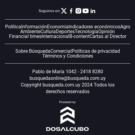
Seguinos en:
Política
Información
Economía
Indicadores económicos
Agro
Ambiente
Cultura
Deportes
Tecnología
Opinión
Financial times
Internacional
B-content
Cartas al Director
Sobre Búsqueda
Comercial
Políticas de privacidad
Términos y Condiciones
Pablo de María 1042 - 2418 8280
busquedaonline@busqueda.com.uy
Copyright busqueda.com.uy 2024 Todos los
derechos reservados