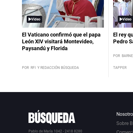
Video
Video
El Vaticano confirmó que el papa
El rey q
León XIV visitará Montevideo,
Pedro S
Paysandú y Florida
POR
BARNE
POR
RFI
Y REDACCIÓN BÚSQUEDA
TAPPER
Nosotro
Sobre 
Pablo de María 1042 - 2418 8280
Comerci