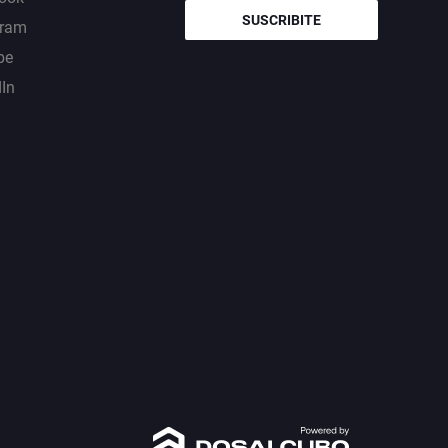
SUSCRIBITE
gram
be
dIn