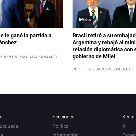
Video
ue le ganó la partida a
Brasil retiró a su embajad
ánchez
Argentina y rebajó al mín
relación diplomática con 
gobierno de Milei
Y JOPSON
Y MALAIKA KANAANEH
POR
RFI
Y REDACCIÓN BÚSQUEDA
s
Secciones
Segui
Búsqueda
Política
X
al
Información
Faceb