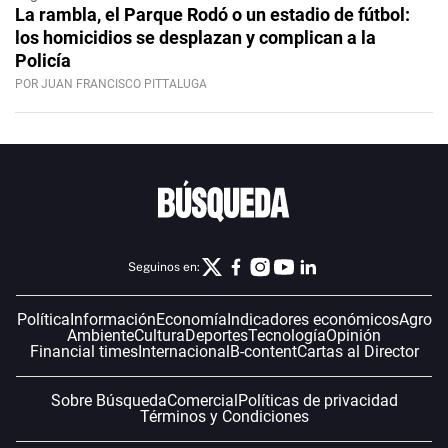
La rambla, el Parque Rodó o un estadio de fútbol:
los homicidios se desplazan y complican a la
Policía
POR JUAN FRANCISCO PITTALUGA
Seguinos en:
Política
Información
Economía
Indicadores económicos
Agro
Ambiente
Cultura
Deportes
Tecnología
Opinión
Financial times
Internacional
B-content
Cartas al Director
Sobre Búsqueda
Comercial
Políticas de privacidad
Términos y Condiciones