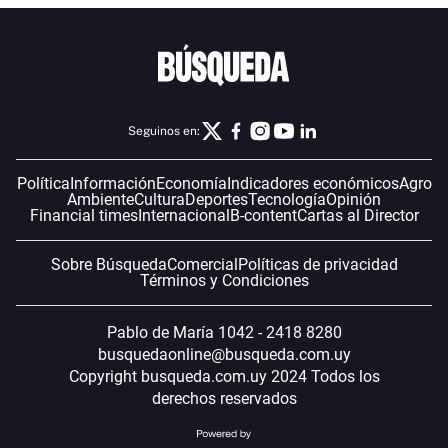
Seguinos en:
Política
Información
Economía
Indicadores económicos
Agro
Ambiente
Cultura
Deportes
Tecnología
Opinión
Financial times
Internacional
B-content
Cartas al Director
Sobre Búsqueda
Comercial
Políticas de privacidad
Términos y Condiciones
Pablo de María 1042 - 2418 8280
busquedaonline@busqueda.com.uy
Copyright busqueda.com.uy 2024 Todos los
derechos reservados