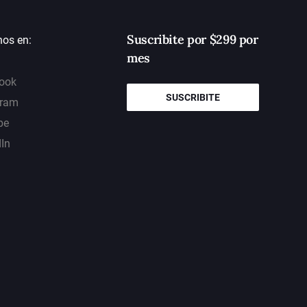
Suscribite por $299 por
nos en:
mes
ook
SUSCRIBITE
gram
be
dIn