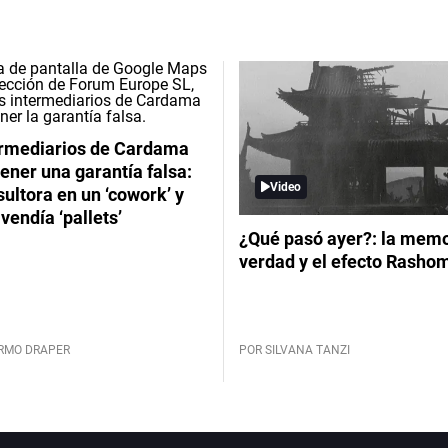
ermediarios de Cardama
ener una garantía falsa:
Video
ultora en un ‘cowork’ y
vendía ‘pallets’
¿Qué pasó ayer?: la memor
verdad y el efecto Rasho
ERMO DRAPER
POR SILVANA TANZI