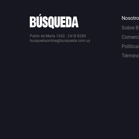
Nosotro
Sobre 
Pablo de María 1042 - 2418 8280
Comerci
busquedaonline@busqueda.com.uy
Política
Término