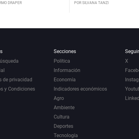
ERMO DRAPER
POR SILVANA TANZI
s
Secciones
Segui
Búsqueda
Política
X
al
Información
Faceb
s de privacidad
Economía
Insta
s y Condiciones
Indicadores económicos
Youtu
Agro
Linke
Ambiente
Cultura
Deportes
Tecnología