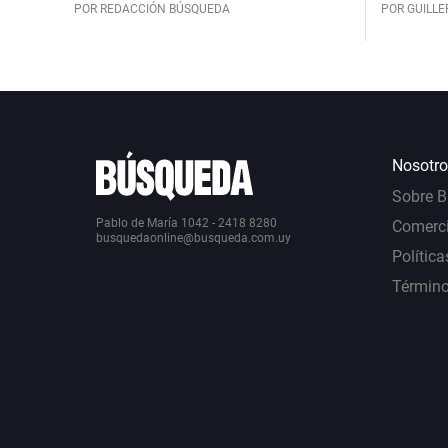
POR REDACCIÓN BÚSQUEDA
POR GUILL
Nosotro
Sobre 
Pablo de María 1042 - 2418 8280
Comerci
busquedaonline@busqueda.com.uy
Política
Término