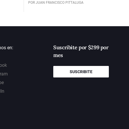
POR JUAN FRANCISCO PITTALUGA
Suscribite por $299 por
nos en:
mes
ook
SUSCRIBITE
gram
be
dIn