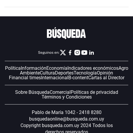
Seguinos en:
Política
Información
Economía
Indicadores económicos
Agro
Ambiente
Cultura
Deportes
Tecnología
Opinión
Financial times
Internacional
B-content
Cartas al Director
Sobre Búsqueda
Comercial
Políticas de privacidad
Términos y Condiciones
Pablo de María 1042 - 2418 8280
busquedaonline@busqueda.com.uy
Copyright busqueda.com.uy 2024 Todos los
derechos reservados