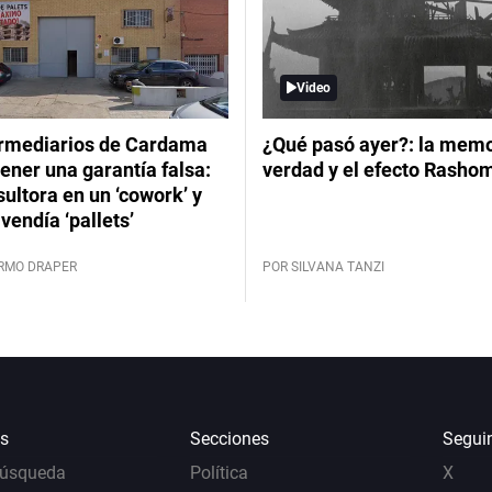
Video
ermediarios de Cardama
¿Qué pasó ayer?: la memor
ener una garantía falsa:
verdad y el efecto Rasho
ultora en un ‘cowork’ y
vendía ‘pallets’
ERMO DRAPER
POR SILVANA TANZI
s
Secciones
Segui
Búsqueda
Política
X