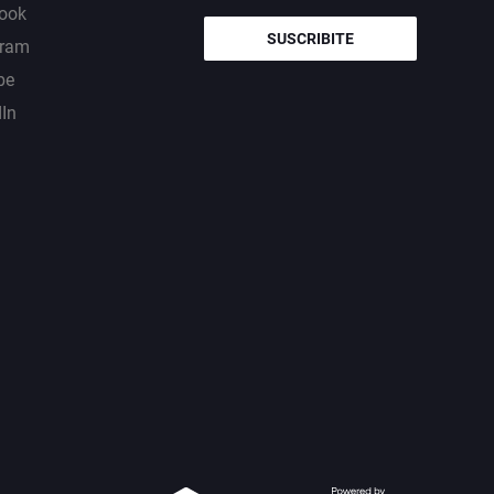
ook
SUSCRIBITE
gram
be
dIn