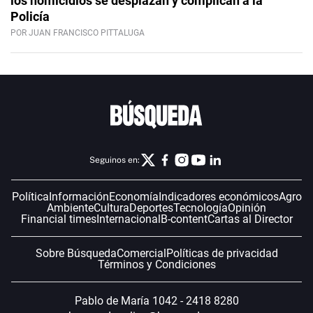
los homicidios se desplazan y complican a la
Policía
POR JUAN FRANCISCO PITTALUGA
Seguinos en:
Política
Información
Economía
Indicadores económicos
Agro
Ambiente
Cultura
Deportes
Tecnología
Opinión
Financial times
Internacional
B-content
Cartas al Director
Sobre Búsqueda
Comercial
Políticas de privacidad
Términos y Condiciones
Pablo de María 1042 - 2418 8280