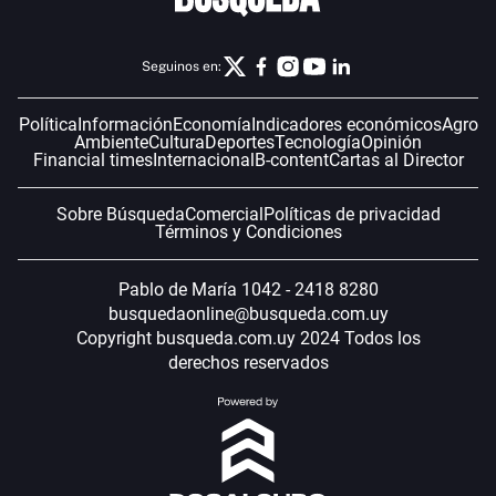
Seguinos en:
Política
Información
Economía
Indicadores económicos
Agro
Ambiente
Cultura
Deportes
Tecnología
Opinión
Financial times
Internacional
B-content
Cartas al Director
Sobre Búsqueda
Comercial
Políticas de privacidad
Términos y Condiciones
Pablo de María 1042 - 2418 8280
busquedaonline@busqueda.com.uy
Copyright busqueda.com.uy 2024 Todos los
derechos reservados