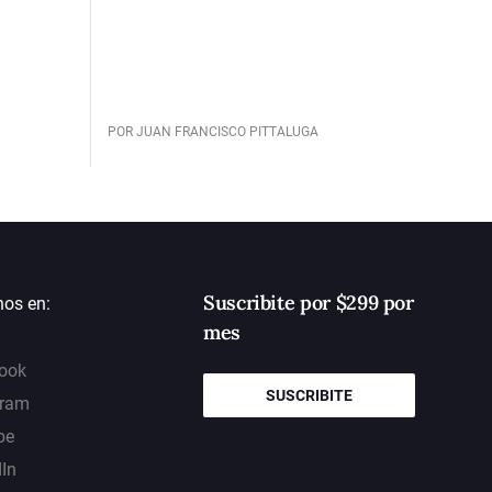
POR JUAN FRANCISCO PITTALUGA
Suscribite por $299 por
nos en:
mes
ook
SUSCRIBITE
gram
be
dIn