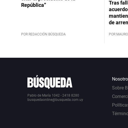
Tras fal
República”
acuerdo 
mantiene
de arre
POR REDACCIÓN BÚSQUEDA
POR MAURO
Nosotro
Sobre 
Pablo de María 1042 - 2418 8280
Comerci
busquedaonline@busqueda.com.uy
Política
Término