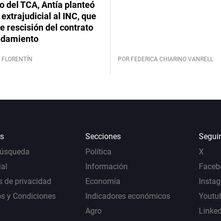
lo del TCA, Antía planteó
extrajudicial al INC, que
 rescisión del contrato
ndamiento
 FLORENTÍN
POR FEDERICA CHIARINO VANRELL
s
Secciones
Segui
Búsqueda
Política
X
al
Información
Faceb
s de privacidad
Economía
Insta
s y Condiciones
Indicadores económicos
Youtu
Agro
Linke