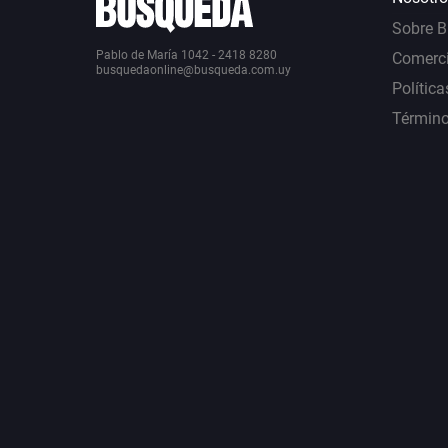
Sobre 
Pablo de María 1042 - 2418 8280
Comerci
busquedaonline@busqueda.com.uy
Política
Término