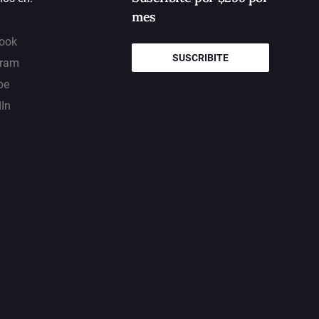
mes
ook
SUSCRIBITE
gram
be
dIn