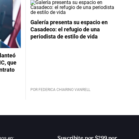
Galería presenta su espacio en
Casadeco: el refugio de una
periodista de estilo de vida
planteó
NC, que
ntrato
POR FEDERICA CHIARINO VANRELL
Suscribite por $299 por
nos en: