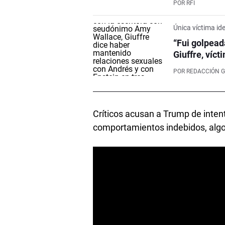
POR
RFI
Única víctima id
“Fui golpead
Giuffre, víct
POR
REDACCIÓN G
Críticos acusan a Trump de inten
comportamientos indebidos, algo