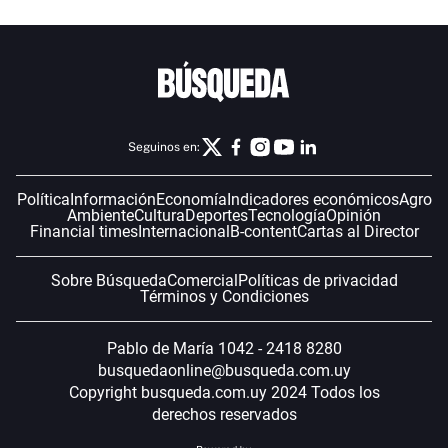
Seguinos en:
Política
Información
Economía
Indicadores económicos
Agro
Ambiente
Cultura
Deportes
Tecnología
Opinión
Financial times
Internacional
B-content
Cartas al Director
Sobre Búsqueda
Comercial
Políticas de privacidad
Términos y Condiciones
Pablo de María 1042 - 2418 8280
busquedaonline@busqueda.com.uy
Copyright busqueda.com.uy 2024 Todos los
derechos reservados