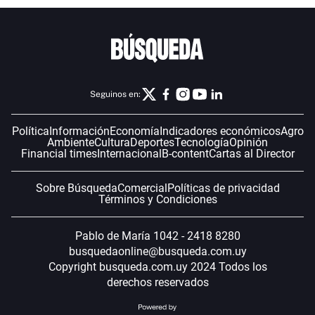
Seguinos en:
Política
Información
Economía
Indicadores económicos
Agro
Ambiente
Cultura
Deportes
Tecnología
Opinión
Financial times
Internacional
B-content
Cartas al Director
Sobre Búsqueda
Comercial
Políticas de privacidad
Términos y Condiciones
Pablo de María 1042 - 2418 8280
busquedaonline@busqueda.com.uy
Copyright busqueda.com.uy 2024 Todos los
derechos reservados