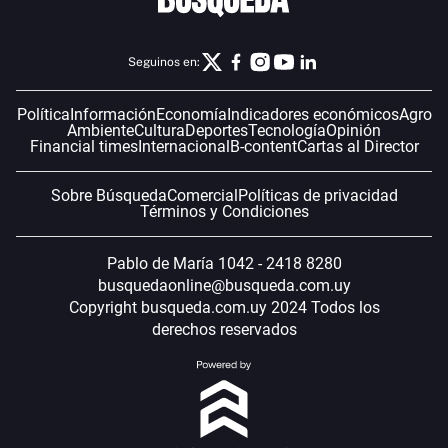
Seguinos en:
Política
Información
Economía
Indicadores económicos
Agro
Ambiente
Cultura
Deportes
Tecnología
Opinión
Financial times
Internacional
B-content
Cartas al Director
Sobre Búsqueda
Comercial
Políticas de privacidad
Términos y Condiciones
Pablo de María 1042 - 2418 8280
busquedaonline@busqueda.com.uy
Copyright busqueda.com.uy 2024 Todos los
derechos reservados