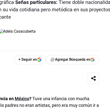
gráfica
Señas particulares:
Tiene doble nacionalid
 su vida cotidiana pero metódica en sus proyecto
icante
+ Seguir en
Agregar Búsqueda en
ancia en
México
?
Tuve una infancia con mucha
Mis padres no eran artistas, pero era muy común ir a