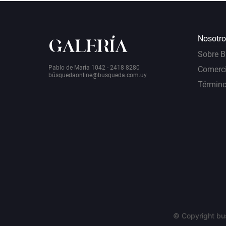
Nosotro
Sobre 
Pablo de María 1042 - 2418 8280
Comerci
bú
squedaonline@busqueda.com.uy
Término
© Copyright bu