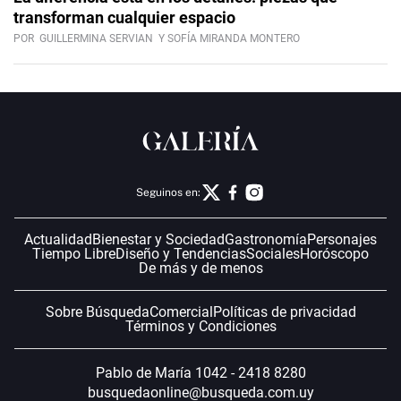
transforman cualquier espacio
POR
GUILLERMINA SERVIAN
Y SOFÍA MIRANDA MONTERO
Seguinos en:
Actualidad
Bienestar y Sociedad
Gastronomía
Personajes
Tiempo Libre
Diseño y Tendencias
Sociales
Horóscopo
De más y de menos
Sobre Búsqueda
Comercial
Políticas de privacidad
Términos y Condiciones
Pablo de María 1042 - 2418 8280
busquedaonline@busqueda.com.uy